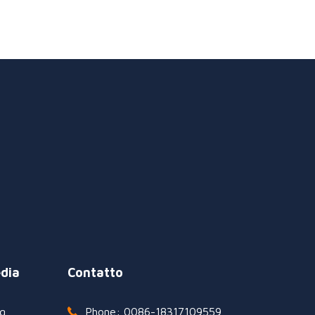
dia
Contatto
g
Phone: 0086-18317109559