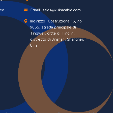
deo
Email: sales@kukacable.com
Indirizzo: Costruzione 15, no.
9655, strada principale di
Tingwei, città di Tinglin,
distretto di Jinshan, Shanghai,
Cina