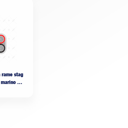
n rame stag
 marino pia