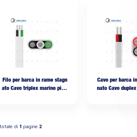
Filo per barca in rame stagn
Cavo per barca i
ato Cavo triplex marino piatt
nato Cavo duplex
o
tto
totale di
1
pagine
2