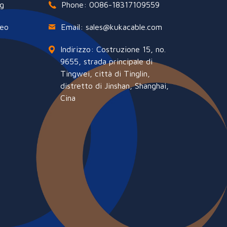
g
Phone: 0086-18317109559
deo
Email: sales@kukacable.com
Indirizzo: Costruzione 15, no.
9655, strada principale di
Tingwei, città di Tinglin,
distretto di Jinshan, Shanghai,
Cina