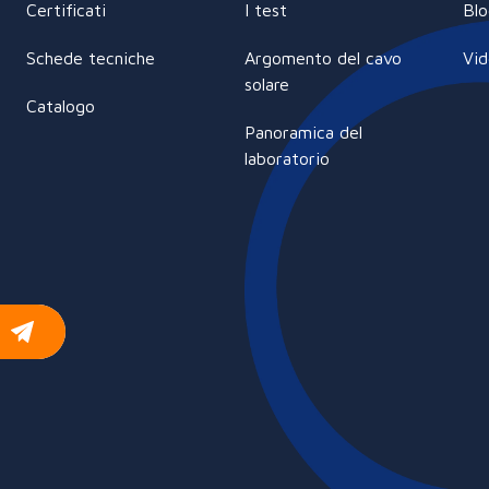
Certificati
I test
Blo
Schede tecniche
Argomento del cavo
Vi
solare
Catalogo
Panoramica del
laboratorio